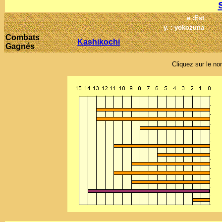
e :Est
y. : yokozuna
Combats
Kashikochi
Gagnés
Cliquez sur le nom