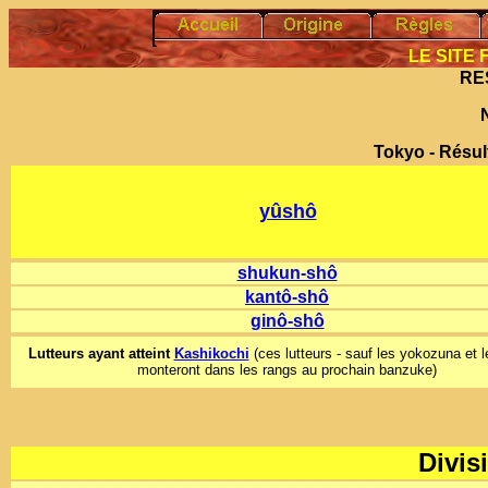
LE SITE
RE
Tokyo - Résult
yûshô
shukun-shô
kantô-shô
ginô-shô
Lutteurs ayant atteint
Kashikochi
(ces lutteurs - sauf les yokozuna et l
monteront dans les rangs au prochain banzuke)
Divis