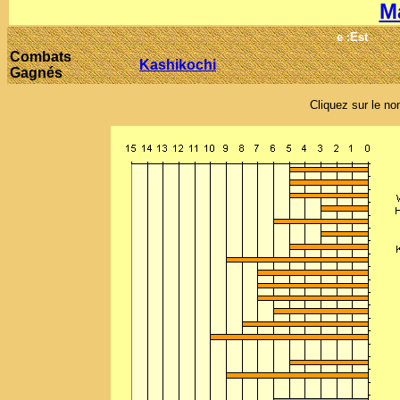
M
e :Est
Combats
Kashikochi
Gagnés
Cliquez sur le nom