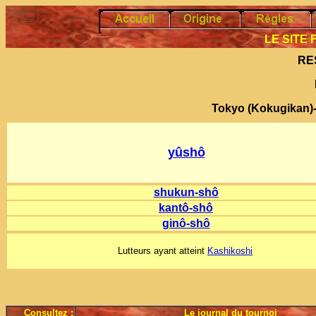
LE SITE
RE
Tokyo (Kokugikan)
yûshô
shukun-shô
kantô-shô
ginô-shô
Lutteurs ayant atteint
Kashikoshi
Consultez :
Le journal du tournoi