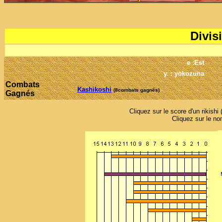
Divis
e :Est
y. : yokozuna
Combats
Kashikoshi
(8combats gagnés)
Gagnés
Cliquez sur le score d'un rikish
Cliquez sur le nom