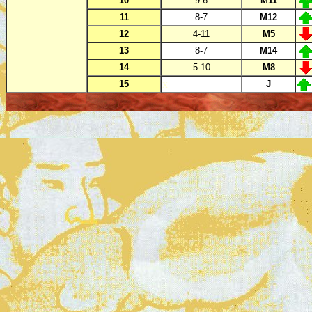
10
9-6
M11
11
8-7
M12
12
4-11
M5
13
8-7
M14
14
5-10
M8
x
15
J