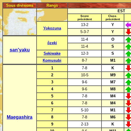
Sous divisions
Rangs
EST
Score
Class.
précédent
précédent
13-2
Y
Yokozuna
5-3-7
Y
11-4
O
ôzeki
11-4
S
san'yaku
Sekiwake
12-3
S
Komusubi
8-7
M1
1
7-8
K
2
10-5
M9
3
9-6
M7
4
9-6
M8
5
7-8
M4
6
7-8
M4
7
5-10
M1
Maegashira
8
7-8
M6
9
2-13
K