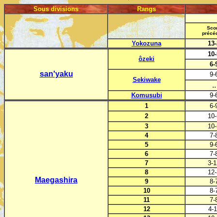
Sous divisions
Rangs
Sco
précé
Yokozuna
13-
10-
ôzeki
6-
san'yaku
9-
Sekiwake
..
Komusubi
9-
1
6-
2
10-
3
10-
4
7-
5
9-
6
7-
7
3-1
8
12-
Maegashira
9
8-
10
8-
11
7-
12
4-1