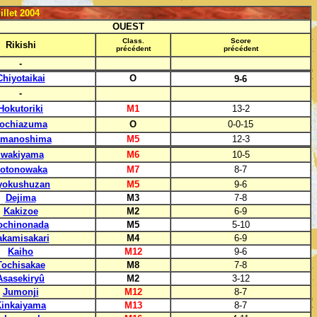
llet 2004
OUEST
Class.
Score
Rikishi
précédent
précédent
-
Chiyotaikai
O
9-6
-
Hokutoriki
M1
13-2
ochiazuma
O
0-0-15
amanoshima
M5
12-3
Iwakiyama
M6
10-5
otonowaka
M7
8-7
yokushuzan
M5
9-6
Dejima
M3
7-8
Kakizoe
M2
6-9
ochinonada
M5
5-10
akamisakari
M4
6-9
Kaiho
M12
9-6
Tochisakae
M8
7-8
Asasekiryû
M2
3-12
Jumonji
M12
8-7
Kinkaiyama
M13
8-7