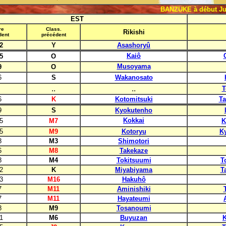
BANZUKE à début Jui
EST
re
Class.
Rikishi
dent
précédent
2
Y
Asashoryû
Kaiô
5
O
Musoyama
9
O
6
S
Wakanosato
..
..
T
6
K
Kotomitsuki
T
9
S
Kyokutenho
Kokkai
5
M7
K
5
M9
Kotoryu
K
8
M3
Shimotori
6
M8
Takekaze
8
M4
Tokitsuumi
T
2
K
Miyabiyama
T
3
M16
Hakuhô
7
M11
Aminishiki
7
M11
Hayateumi
8
M9
Tosanoumi
1
M6
Buyuzan