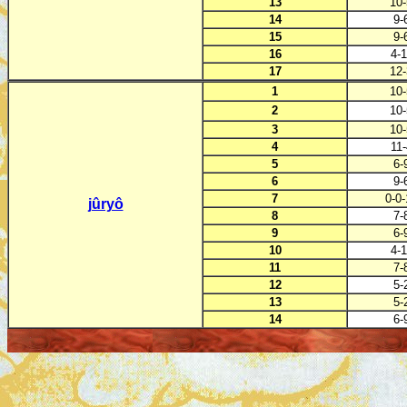
13
10-
14
9-
15
9-
16
4-1
17
12-
1
10-
2
10-
3
10-
4
11-
5
6-
6
9-
7
0-0-
jûryô
8
7-
9
6-
10
4-1
11
7-
12
5-
13
5-
14
6-