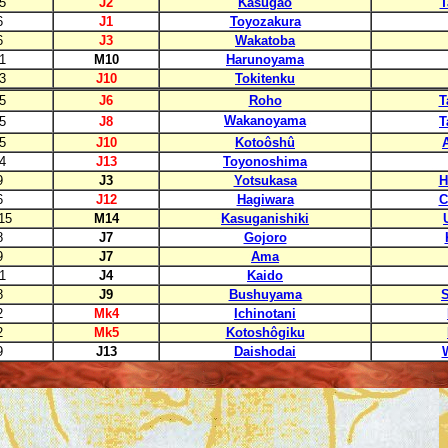
5
J2
Kasugao
T
6
J1
Toyozakura
6
J3
Wakatoba
1
M10
Harunoyama
3
J10
Tokitenku
5
J6
Roho
T
Wakanoyama
5
J8
T
5
J10
Kotoôshû
4
J13
Toyonoshima
9
J3
Yotsukasa
H
6
J12
Hagiwara
C
15
M14
Kasuganishiki
8
J7
Gojoro
9
J7
Ama
1
J4
Kaido
8
J9
Bushuyama
2
Mk4
Ichinotani
2
Mk5
Kotoshôgiku
9
J13
Daishodai