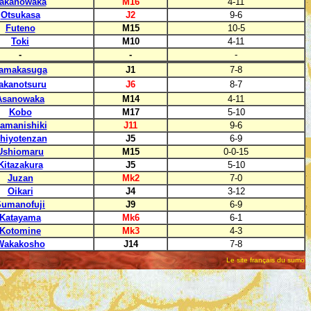
akanowaka
M16
4-11
Otsukasa
J2
9-6
Futeno
M15
10-5
Toki
M10
4-11
-
-
-
amakasuga
J1
7-8
akanotsuru
J6
8-7
Asanowaka
M14
4-11
Kobo
M17
5-10
amanishiki
J11
9-6
hiyotenzan
J5
6-9
Ushiomaru
M15
0-0-15
Kitazakura
J5
5-10
Juzan
Mk2
7-0
Oikari
J4
3-12
Sumanofuji
J9
6-9
Katayama
Mk6
6-1
Kotomine
Mk3
4-3
Wakakosho
J14
7-8
Le site français du sumo