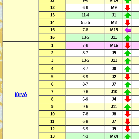
11
9-6
M14
12
6-9
M9
13
11-4
J1
14
5-5-5
M8
15
7-8
M15
16
13-2
J11
1
7-8
M16
2
8-7
J5
3
13-2
J13
4
8-7
J6
5
6-9
J2
6
8-7
J7
7
9-6
J10
jûryô
8
6-9
J4
9
9-6
J11
10
7-8
J8
11
6-9
J7
12
6-9
J9
13
4-3
Mk4