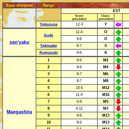
Sous divisions
Rangs
EST
Score
Class.
précédent
précédent
Yokozuna
12-3
Y
11-4
O
ôzeki
9-6
O
san'yaku
Sekiwake
8-7
S
Komusubi
9-6
K
1
9-6
M2
2
9-6
M4
3
8-7
M6
4
8-7
M8
5
10-5
M12
6
11-4
M16
7
6-9
M5
8
4-11
M3
Maegashira
9
9-6
M
13
10
9-6
M13