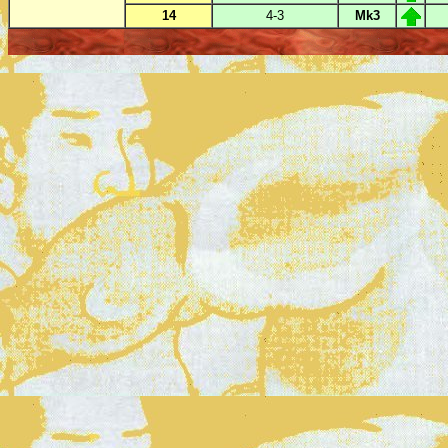
14
4-3
Mk3