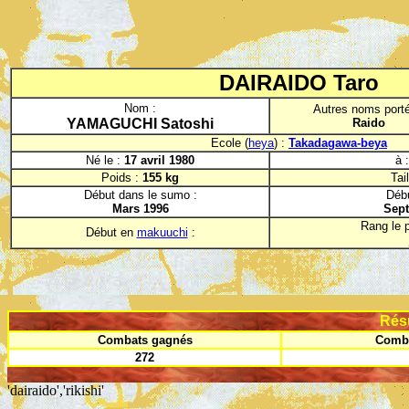
DAIRAIDO Taro
Nom :
Autres noms porté
YAMAGUCHI Satoshi
Raido
Ecole (
heya
) :
Takadagawa-beya
Né le :
17 avril 1980
à 
Poids :
155 kg
Tail
Début dans le sumo :
Déb
Mars 1996
Sept
Rang le p
Début en
makuuchi
:
Rés
Combats gagnés
Comba
272
'dairaido','rikishi'