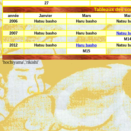
27
Tableaux des co
année
Janvier
Mars
Mai
2006
Hatsu basho
Haru basho
Natsu b
2007
Hatsu basho
Haru basho
Natsu b
M1
2012
Hatsu basho
Haru basho
Natsu b
M15
'hochiyama','rikishi'