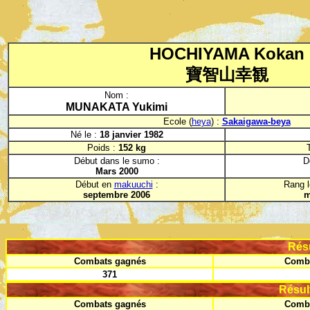
HOCHIYAMA Kokan
寶智山幸観
Nom :
MUNAKATA Yukimi
Ecole (
heya
) :
Sakaigawa-beya
Né le :
18 janvier 1982
Poids :
152 kg
T
Début dans le sumo :
D
Mars 2000
Début en
makuuchi
:
Rang l
septembre 2006
m
Rés
Combats gagnés
Comba
371
Résul
Combats gagnés
Comba