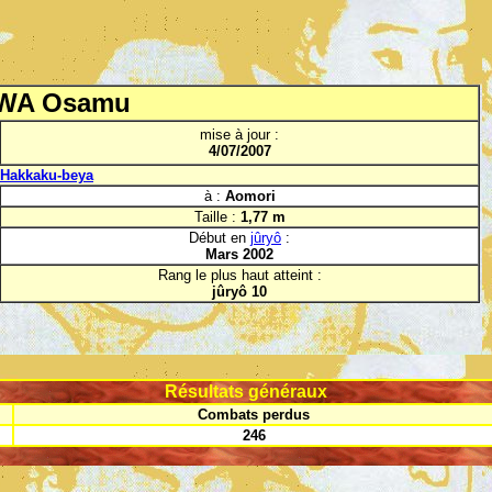
WA Osamu
mise à jour :
4/07/2007
Hakkaku-beya
à :
Aomori
Taille :
1,77 m
Début en
jûryô
:
Mars 2002
Rang le plus haut atteint :
jûryô 10
Résultats généraux
Combats perdus
246