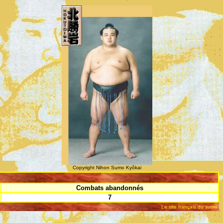
Copyright Nihon Sumo Kyôkai
Combats abandonnés
7
Le site français du sumo