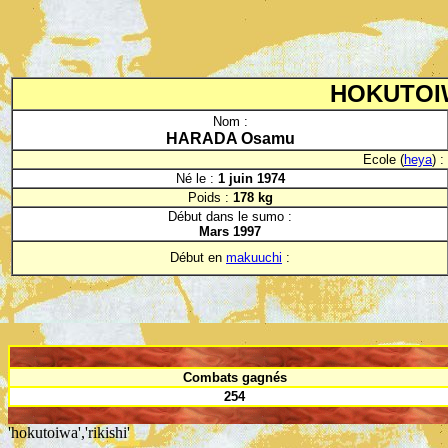
HOKUTOI
Nom :
HARADA Osamu
Ecole (
heya
) :
Né le :
1 juin 1974
Poids :
178 kg
Début dans le sumo :
Mars 1997
Début en
makuuchi
:
Combats gagnés
254
'hokutoiwa','rikishi'