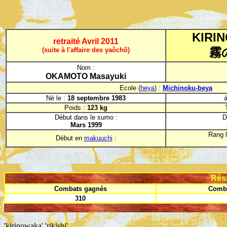
KIRI
retraité Avril 2011
霧
(suite à l'affaire des yaôchô)
Nom :
OKAMOTO Masayuki
Ecole (
heya
) :
Michinoku-beya
Né le :
18 septembre 1983
à
Poids :
123 kg
Début dans le sumo :
D
Mars 1999
Rang l
Début en
makuuchi
:
Rés
Combats gagnés
Comba
310
'kirinowaka','rikishi'