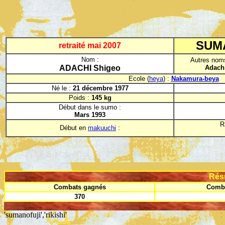
SUMA
retraité
mai 2007
Nom :
Autres noms
ADACHI Shigeo
Adachi
Ecole (
heya
) :
Nakamura-beya
Né le :
21 décembre 1977
Poids :
145 kg
Début dans le sumo :
Mars 1993
R
Début en
makuuchi
:
Rés
Combats gagnés
Comba
370
'sumanofuji','rikishi'