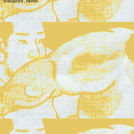
'wakakoyu','rikishi'