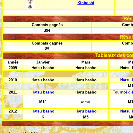
Kinboshi
Rés
Combats gagnés
Comba
394
Résul
Combats gagnés
Comba
85
Tableaux des co
année
Janvier
Mars
Ma
2009
Hatsu basho
Haru basho
Natsu 
2010
Hatsu basho
Haru basho
Natsu 
M1
2011
Hatsu basho
Haru basho
Tournoi d'
M14
M1
annulé
2012
Hatsu basho
Haru basho
Natsu 
K
M5
M