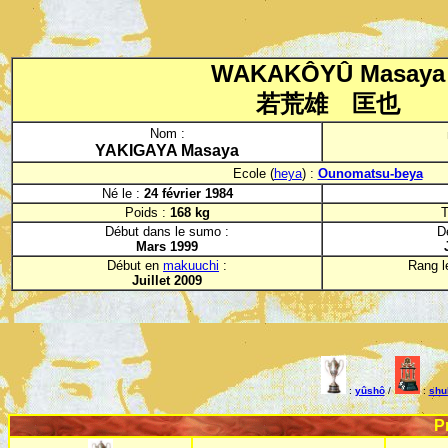
WAKAKÔYÛ Masaya
若荒雄 匡也
Nom :
YAKIGAYA Masaya
Ecole (
heya
) :
Ounomatsu-beya
Né le :
24 février 1984
Poids :
168 kg
T
Début dans le sumo :
D
Mars 1999
Début en
makuuchi
:
Rang le
Juillet 2009
:
yûshô
/
:
shu
P