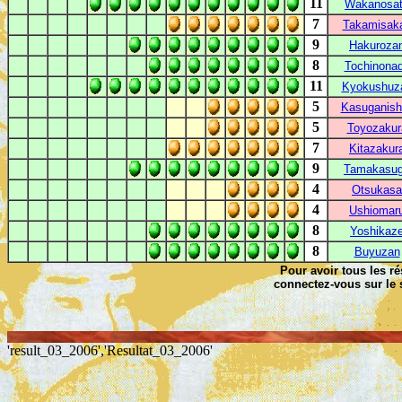
11
Wakanosa
7
Takamisaka
9
Hakuroza
8
Tochinona
11
Kyokushuz
5
Kasuganish
5
Toyozakur
7
Kitazakur
9
Tamakasu
4
Otsukasa
4
Ushiomar
8
Yoshikaz
8
Buyuzan
Pour avoir tous les ré
connectez-vous sur le s
'result_03_2006','Resultat_03_2006'