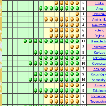
5
Kokkai
8
Ama
1
Hokutorik
7
Aminishik
4
Iwakiyam
6
Futeno
6
Dejima
11
Kyokutenh
2
Tokitsuum
9
Kakizoe
8
Tokitenku
10
Kisenosat
7
Kasugao
9
Kotoshôgi
10
Asasekiry
4
Jumonji
9
Takekaze
7
Tochinoha
6
Toyonoshi