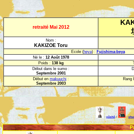
KAK
retraité Mai 2012
Nom :
KAKIZOE Toru
Ecole (
heya
) :
Fujishima-beya
Né le :
12 Août 1978
Poids :
138 kg
Début dans le sumo :
D
Septembre 2001
Début en
makuuchi
:
Rang l
Septembre 2003
:
yûshô
/
:
shu
P