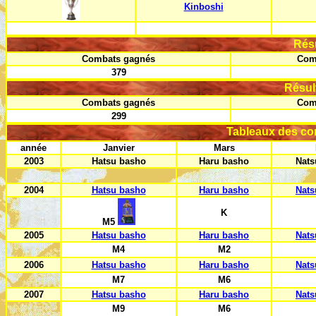
Kinboshi
Rés
Combats gagnés
Com
379
Résul
Combats gagnés
Com
299
Tableaux des co
année
Janvier
Mars
2003
Hatsu basho
Haru basho
Nats
2004
Hatsu basho
Haru basho
Nats
K
M5
2005
Hatsu basho
Haru basho
Nats
M4
M2
2006
Hatsu basho
Haru basho
Nats
M7
M6
2007
Hatsu basho
Haru basho
Nats
M9
M6