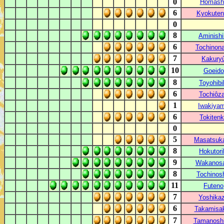
0
Hômash
6
Kyokuten
0
8
Aminishi
6
Tochinon
7
Kakury
10
Goeido
8
Toyohibi
6
Tochiôz
1
Iwakiya
6
Tokiten
0
c
5
Masatsuk
8
Hokutori
9
Wakanos
8
Tochinos
11
Futeno
7
Yoshika
6
Takamisak
7
Tamanosh