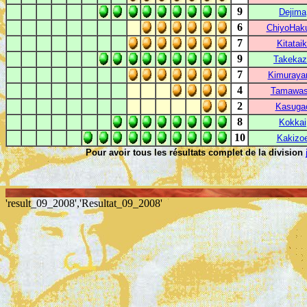
9
Dejima
6
ChiyoHak
7
Kitataik
9
Takekaz
7
Kimuray
4
Tamawas
2
Kasuga
8
Kokkai
10
Kakizo
Pour avoir tous les résultats complet de la division
'result_09_2008','Resultat_09_2008'