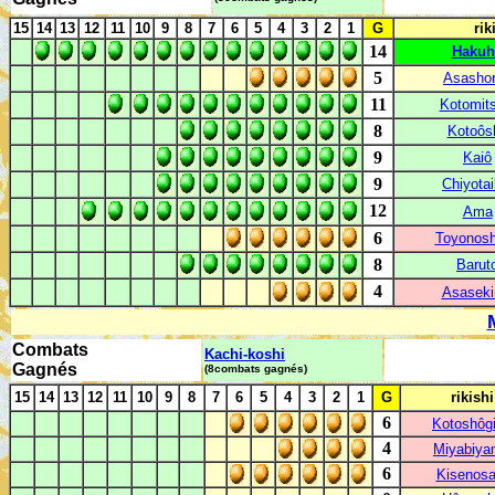
15
14
13
12
11
10
9
8
7
6
5
4
3
2
1
G
rik
14
Hakuh
5
Asasho
11
Kotomits
8
Kotoôs
9
Kaiô
9
Chiyotai
12
Ama
6
Toyonos
8
Barut
4
Asaseki
Combats
Kachi-koshi
Gagnés
(8combats gagnés)
15
14
13
12
11
10
9
8
7
6
5
4
3
2
1
G
rikishi
6
Kotoshôg
4
Miyabiya
6
Kisenosa