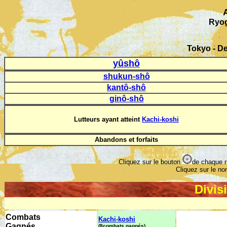
Ryo
Tokyo - De
yûshô
shukun-shô
kantô-shô
ginô-shô
Lutteurs ayant atteint
Kachi-koshi
Abandons et forfaits
Cliquez sur le bouton
de chaque r
Cliquez sur le nom
Divis
Combats
Kachi-koshi
Gagnés
(8combats gagnés)