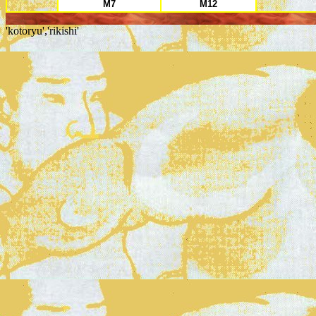
M7
M12
'kotoryu','rikishi'