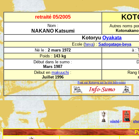
KOT
retraité 05/2005
Nom :
Autres noms por
NAKANO Katsumi
Kotonakano
Kotoryu
Oyakata
Ecole (
heya
) :
Sadogatage-beya
Né le :
2 mars 1972
à :
Poids :
143 kg
Début dans le sumo :
D
Mars 1987
Début en
makuuchi
:
Rang l
Juillet 1996
Post sur Kotoryu sur le site Info-sumo
:
yûshô
/
:
shu
P