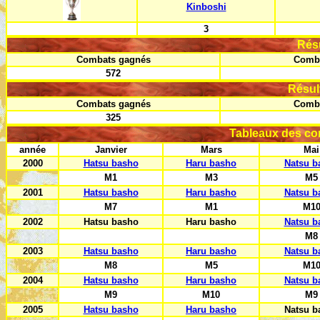
Kinboshi
3
Rés
Combats gagnés
Comba
572
Résul
Combats gagnés
Comba
325
Tableaux des co
année
Janvier
Mars
Mai
2000
Hatsu basho
Haru basho
Natsu b
M1
M3
M5
2001
Hatsu basho
Haru basho
Natsu b
M7
M1
M1
2002
Hatsu basho
Haru basho
Natsu b
M8
2003
Hatsu basho
Haru basho
Natsu b
M8
M5
M1
2004
Hatsu basho
Haru basho
Natsu b
M9
M10
M9
2005
Hatsu basho
Haru basho
Natsu b